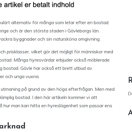
ulärt alternativ för många som letar efter en bostad.
rige och är den största staden i Gävleborgs län.
a vackra byggnader och sin natursköna omgivning.
och prisklasser, vilket gör det möjligt för människor med
 bostad. Många hyresvärdar erbjuder också möblerade
ig bostad. Gävle har också ett brett utbud av
ter och unga vuxna.
en utmaning på grund av den höga efterfrågan. Men med
D
lämplig bostad. I den här artikeln kommer vi att
på hur man kan hitta en hyreslägenhet som passar ens
A
marknad