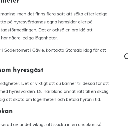
nheter
maning, men det finns flera sätt att söka efter lediga
 titta på hyresvärdarnas egna hemsidor eller på
adsförmedlingen. Det är också en bra idé att
 har några lediga lägenheter.
i Södertornet i Gävle, kontakta Storsala idag för att
C
 som hyresgäst
igheter. Det är viktigt att du känner till dessa för att
ed hyresvärden. Du har bland annat rätt till en skälig
ig att sköta om lägenheten och betala hyran i tid.
ökan
sserad av är det viktigt att skicka in en ansökan så