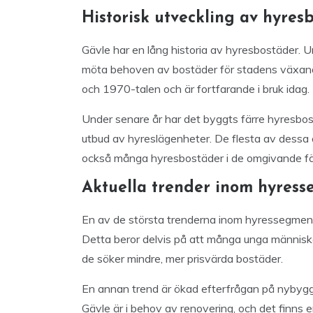
Historisk utveckling av hyres
Gävle har en lång historia av hyresbostäder.
möta behoven av bostäder för stadens växand
och 1970-talen och är fortfarande i bruk idag.
Under senare år har det byggts färre hyresbost
utbud av hyreslägenheter. De flesta av dessa ä
också många hyresbostäder i de omgivande fö
Aktuella trender inom hyres
En av de största trenderna inom hyressegmente
Detta beror delvis på att många unga människor f
de söker mindre, mer prisvärda bostäder.
En annan trend är ökad efterfrågan på nybygg
Gävle är i behov av renovering, och det finns