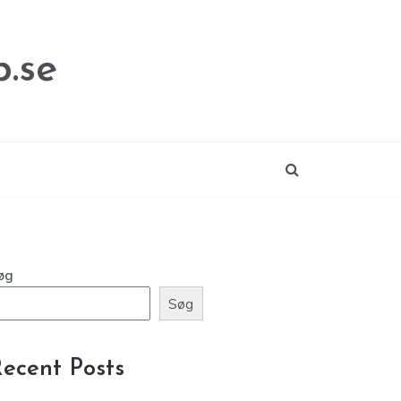
.se
øg
Søg
ecent Posts