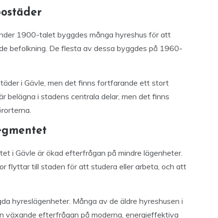
bostäder
 Under 1900-talet byggdes många hyreshus för att
e befolkning. De flesta av dessa byggdes på 1960-
äder i Gävle, men det finns fortfarande ett stort
r belägna i stadens centrala delar, men det finns
rorterna.
segmentet
t i Gävle är ökad efterfrågan på mindre lägenheter.
lyttar till staden för att studera eller arbeta, och att
da hyreslägenheter. Många av de äldre hyreshusen i
 en växande efterfrågan på moderna, energieffektiva