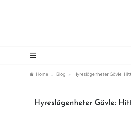
Skip
to
content
Home
»
Blog
»
Hyreslägenheter Gävle: Hit
Hyreslägenheter Gävle: Hit