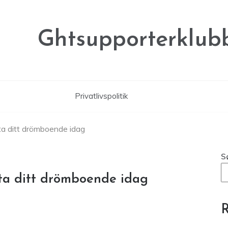
Ghtsupporterklubb
Privatlivspolitik
ta ditt drömboende idag
S
ta ditt drömboende idag
R