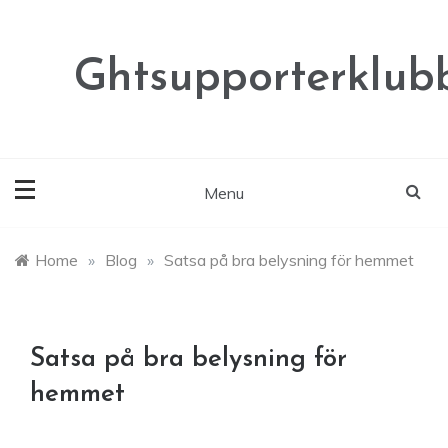
Skip
to
content
Ghtsupporterklubb
Menu
Home
»
Blog
»
Satsa på bra belysning för hemmet
Satsa på bra belysning för
hemmet