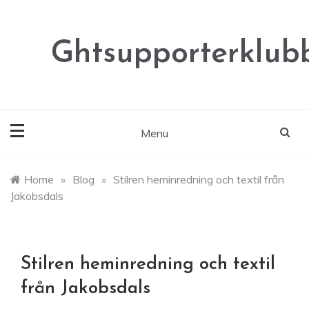
Skip
to
content
Ghtsupporterklubb
Menu
Home
»
Blog
»
Stilren heminredning och textil från
Jakobsdals
Stilren heminredning och textil
från Jakobsdals