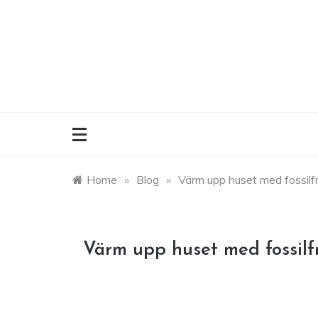
Skip
to
content
Home
»
Blog
»
Värm upp huset med fossilfri
Värm upp huset med fossilfr