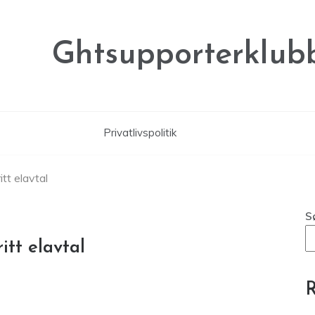
Ghtsupporterklubb
Privatlivspolitik
tt elavtal
S
itt elavtal
R