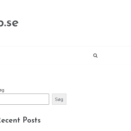
.se
øg
Søg
ecent Posts