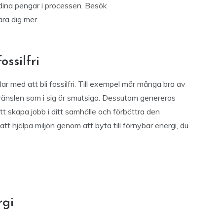
 dina pengar i processen. Besök
ära dig mer.
ossilfri
r med att bli fossilfri. Till exempel mår många bra av
a bränslen som i sig är smutsiga. Dessutom genereras
 att skapa jobb i ditt samhälle och förbättra den
t hjälpa miljön genom att byta till förnybar energi, du
rgi