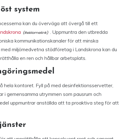
öst system
cesserna kan du överväga att övergå till ett
andskrona
. Uppmuntra den utbredda
oniska kommunikationskanaler för att minska
med miljömedvetna städföretag i Landskrona kan du
rätthålla en ren och hållbar arbetsplats.
engöringsmedel
t på hela kontoret. Fyll på med desinfektionsservetter,
kar i gemensamma utrymmen som pausrum och
edel uppmuntrar anställda att ta proaktiva steg för att
jänster
för att upprätthålla ett konsekvent rent och sanerat