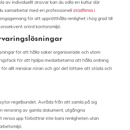
av individuellt ansvar kan du odla en kultur där
 du samarbetar med en professionell
städfirma i
 engagemang för att upprätthålla renlighet i hög grad till
konsekvent orörd kontorsmiljö.
rvaringslösningar
gslösningar för att hålla saker organiserade och utom
ringsfack för att hjälpa medarbetarna att hålla ordning
för allt minskar röran och gör det lättare att städa och
ytor regelbundet. Avråda från att samla på sig
nden rensning av gamla dokument, utgångna
 rensa upp förbättrar inte bara renligheten utan
rbetsmiljö.