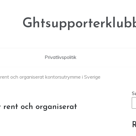
Ghtsupporterklubb
Privatlivspolitik
tt rent och organiserat kontorsutrymme i Sverige
S
t rent och organiserat
R