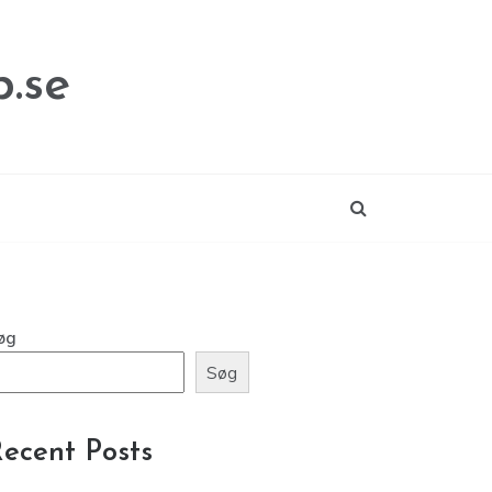
.se
øg
Søg
ecent Posts