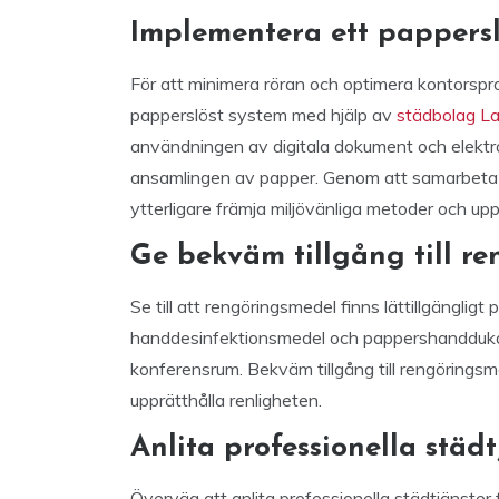
Implementera ett pappersl
För att minimera röran och optimera kontorspro
papperslöst system med hjälp av
städbolag L
användningen av digitala dokument och elektr
ansamlingen av papper. Genom att samarbeta 
ytterligare främja miljövänliga metoder och upp
Ge bekväm tillgång till r
Se till att rengöringsmedel finns lättillgänglig
handdesinfektionsmedel och pappershanddu
konferensrum. Bekväm tillgång till rengöringsm
upprätthålla renligheten.
Anlita professionella städt
Överväg att anlita professionella städtjänster 