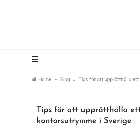
Skip
to
content
Home
»
Blog
»
Tips för att upprätthålla e
Tips för att upprätthålla et
kontorsutrymme i Sverige